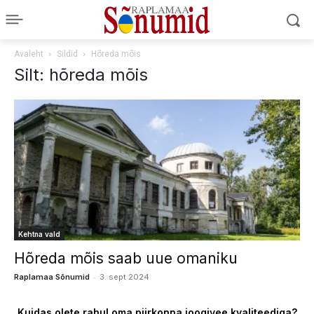
Avaleht
Sildid
Hõreda mõis
Silt: hõreda mõis
Kehtna vald
Hõreda mõis saab uue omaniku
-
Raplamaa Sõnumid
3. sept 2024
Kuidas olete rahul oma piirkonna joogivee kvaliteediga?