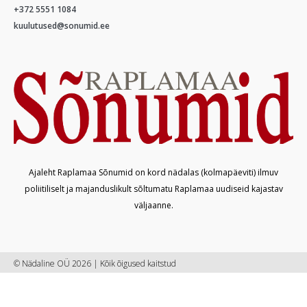
+372 5551 1084
kuulutused@sonumid.ee
Ajaleht Raplamaa Sõnumid on kord nädalas (kolmapäeviti) ilmuv
poliitiliselt ja majanduslikult sõltumatu Raplamaa uudiseid kajastav
väljaanne.
© Nädaline OÜ 2026 | Kõik õigused kaitstud