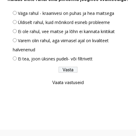
Väga rahul - kraanivesi on puhas ja hea maitsega
Üldiselt rahul, kuid mõnikord esineb probleeme
Ei ole rahul, vee maitse ja lõhn ei kannata kriitikat
Varem olin rahul, aga viimasel ajal on kvaliteet
halvenenud
Ei tea, joon üksnes pudeli- või filtrivett
Vaata vastuseid