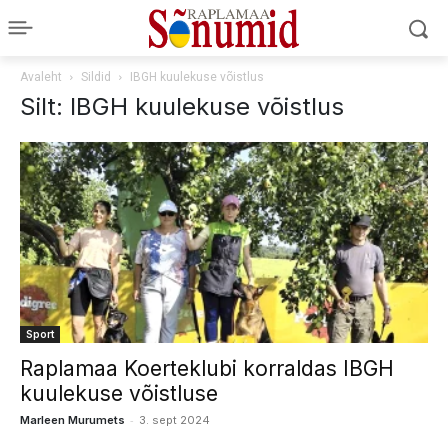
Avaleht
Sildid
IBGH kuulekuse võistlus
Silt: IBGH kuulekuse võistlus
Sport
Raplamaa Koerteklubi korraldas IBGH
kuulekuse võistluse
-
Marleen Murumets
3. sept 2024