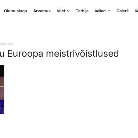
Olemuslugu
Arvamus
Veel
Tarbija
Vallad
Galerii
K
istlused
gu Euroopa meistrivõistlused