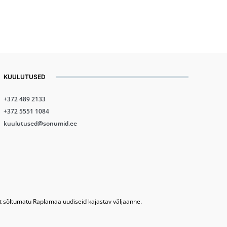
KUULUTUSED
+372 489 2133
+372 5551 1084
kuulutused@sonumid.ee
lt sõltumatu Raplamaa uudiseid kajastav väljaanne.