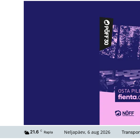
Neljapäev, 6 aug 2026
21.6
C
Transpor
Rapla