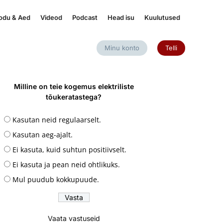
odu & Aed
Videod
Podcast
Head isu
Kuulutused
Minu konto
Telli
Milline on teie kogemus elektriliste
tõukeratastega?
Kasutan neid regulaarselt.
Kasutan aeg-ajalt.
Ei kasuta, kuid suhtun positiivselt.
Ei kasuta ja pean neid ohtlikuks.
Mul puudub kokkupuude.
Vaata vastuseid