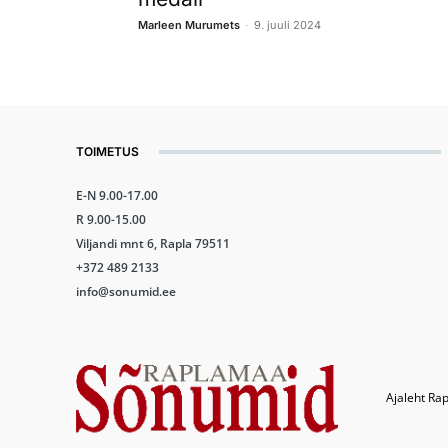
-
Marleen Murumets
9. juuli 2024
TOIMETUS
E-N 9.00-17.00
R 9.00-15.00
Viljandi mnt 6, Rapla 79511
+372 489 2133
info@sonumid.ee
Ajaleht Rap