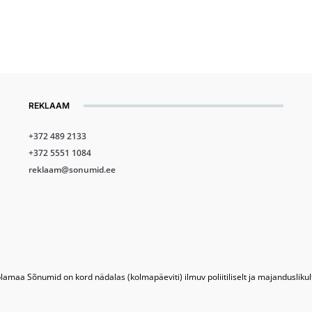
REKLAAM
+372 489 2133
+372 5551 1084
reklaam@sonumid.ee
lamaa Sõnumid on kord nädalas (kolmapäeviti) ilmuv poliitiliselt ja majandusliku