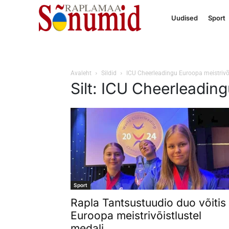
Uudised
Sport
Avaleht
Sildid
ICU Cheerleadingu Euroopa meistrivõ
Silt: ICU Cheerleadin
Sport
Rapla Tantsustuudio duo võitis
Euroopa meistrivõistlustel
medali