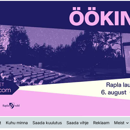
t
Kuhu minna
Saada kuulutus
Saada vihje
Reklaam
Meist