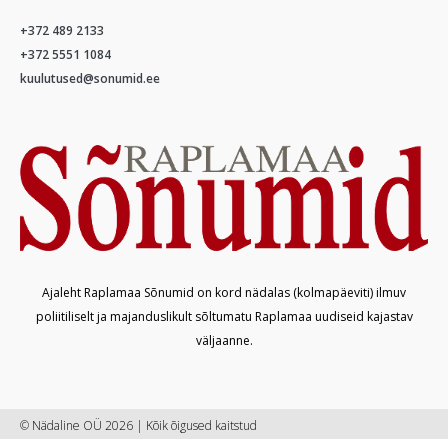
+372 489 2133
+372 5551 1084
kuulutused@sonumid.ee
Ajaleht Raplamaa Sõnumid on kord nädalas (kolmapäeviti) ilmuv
poliitiliselt ja majanduslikult sõltumatu Raplamaa uudiseid kajastav
väljaanne.
© Nädaline OÜ 2026 | Kõik õigused kaitstud