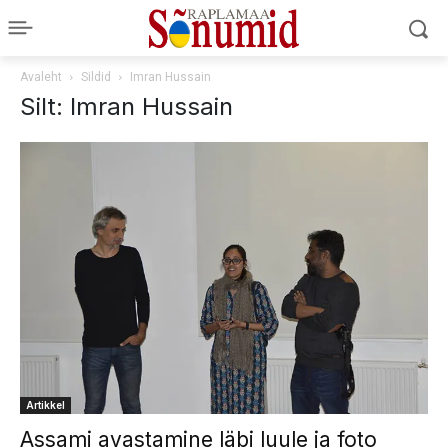
Avaleht
Sildid
Imran Hussain
Silt: Imran Hussain
Artikkel
Assami avastamine läbi luule ja foto