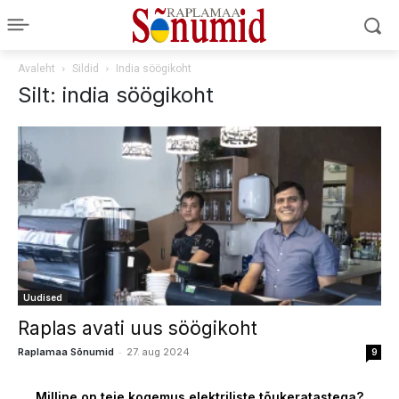
Avaleht
Sildid
India söögikoht
Silt: india söögikoht
Uudised
Raplas avati uus söögikoht
-
Raplamaa Sõnumid
27. aug 2024
9
Milline on teie kogemus elektriliste tõukeratastega?