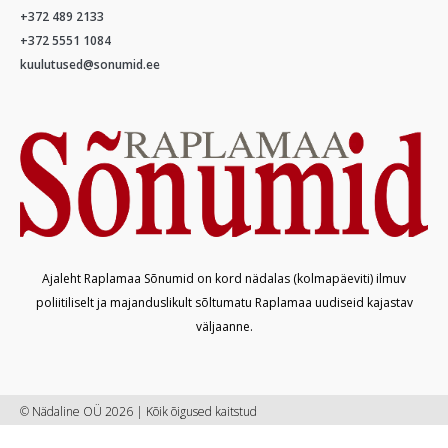
+372 489 2133
+372 5551 1084
kuulutused@sonumid.ee
Ajaleht Raplamaa Sõnumid on kord nädalas (kolmapäeviti) ilmuv
poliitiliselt ja majanduslikult sõltumatu Raplamaa uudiseid kajastav
väljaanne.
© Nädaline OÜ 2026 | Kõik õigused kaitstud