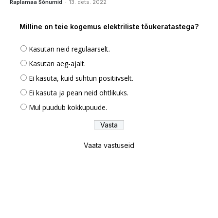
-
Raplamaa Sõnumid
13. dets. 2022
Milline on teie kogemus elektriliste tõukeratastega?
Kasutan neid regulaarselt.
Kasutan aeg-ajalt.
Ei kasuta, kuid suhtun positiivselt.
Ei kasuta ja pean neid ohtlikuks.
Mul puudub kokkupuude.
Vaata vastuseid