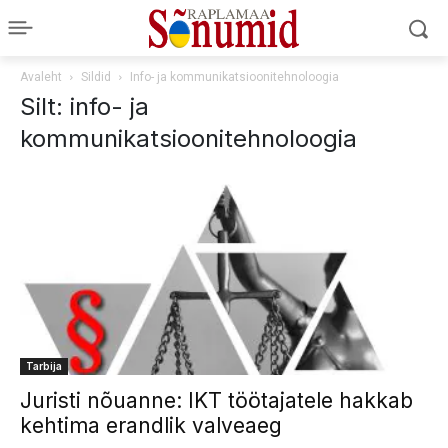
Avaleht
Sildid
Info- ja kommunikatsioonitehnoloogia
Silt: info- ja
kommunikatsioonitehnoloogia
Tarbija
Juristi nõuanne: IKT töötajatele hakkab
kehtima erandlik valveaeg