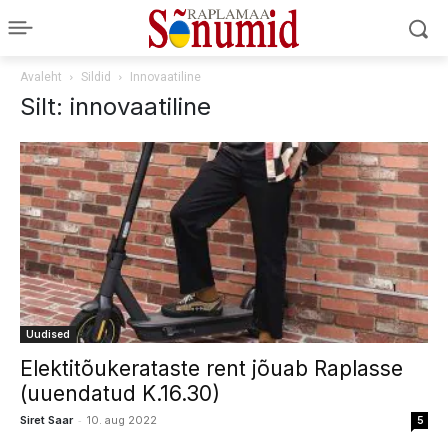
Avaleht
Sildid
Innovaatiline
Silt: innovaatiline
Uudised
Elektitõukerataste rent jõuab Raplasse
(uuendatud K.16.30)
-
Siret Saar
10. aug 2022
5