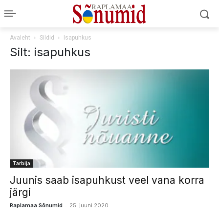
Avaleht
Sildid
Isapuhkus
Silt: isapuhkus
Tarbija
Juunis saab isapuhkust veel vana korra
järgi
-
Raplamaa Sõnumid
25. juuni 2020