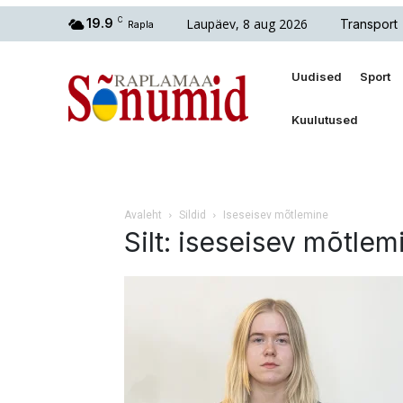
Laupäev, 8 aug 2026
19.9
C
Transport
Rapla
Uudised
Sport
Kuulutused
Avaleht
Sildid
Iseseisev mõtlemine
Silt: iseseisev mõtlem