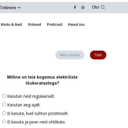
Otsi
Tellimine
Kodu & Aed
Videod
Podcast
Head isu
Minu konto
Telli
Milline on teie kogemus elektriliste
tõukeratastega?
Kasutan neid regulaarselt.
Kasutan aeg-ajalt.
Ei kasuta, kuid suhtun positiivselt.
Ei kasuta ja pean neid ohtlikuks.