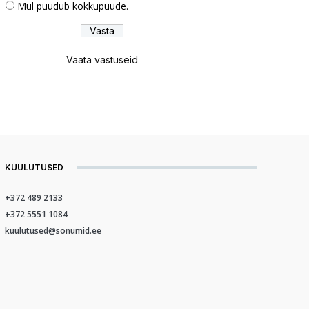
Mul puudub kokkupuude.
Vaata vastuseid
KUULUTUSED
+372 489 2133
+372 5551 1084
kuulutused@sonumid.ee