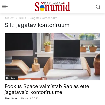
Avaleht
Sildid
Jagatav kontoriruum
Silt: jagatav kontoriruum
Uudised
Fookus Space valmistab Raplas ette
jagatavaid kontoriruume
-
Siret Saar
29. sept 2022