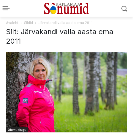
Avaleht
Sildid
Järvakandi valla aasta ema 2011
Silt: Järvakandi valla aasta ema
2011
Olemuslugu