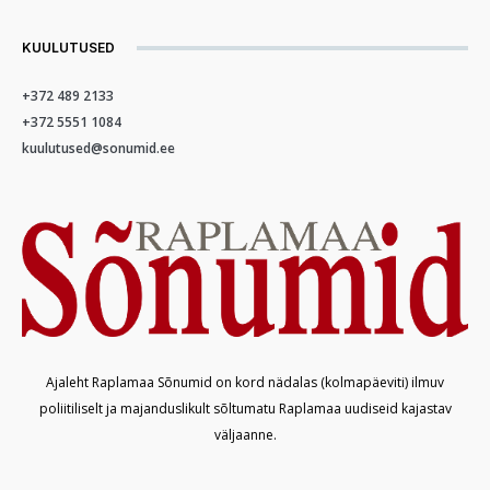
KUULUTUSED
+372 489 2133
+372 5551 1084
kuulutused@sonumid.ee
Ajaleht Raplamaa Sõnumid on kord nädalas (kolmapäeviti) ilmuv
poliitiliselt ja majanduslikult sõltumatu Raplamaa uudiseid kajastav
väljaanne.