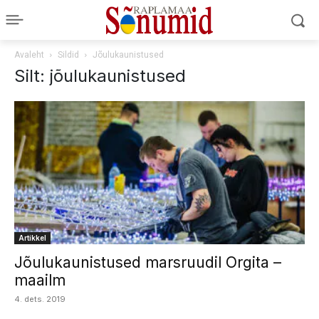
Avaleht
Sildid
Jõulukaunistused
Silt: jõulukaunistused
Artikkel
Jõulukaunistused marsruudil Orgita –
maailm
4. dets. 2019