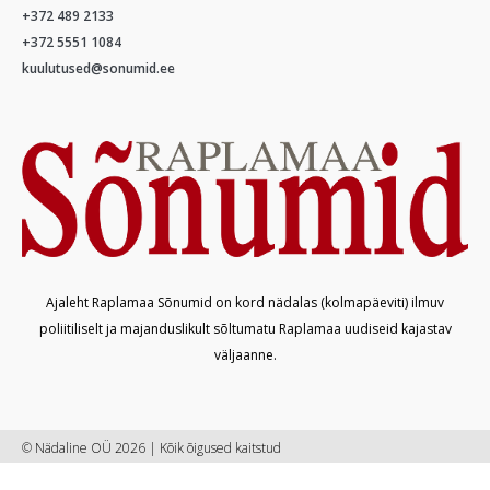
+372 489 2133
+372 5551 1084
kuulutused@sonumid.ee
Ajaleht Raplamaa Sõnumid on kord nädalas (kolmapäeviti) ilmuv
poliitiliselt ja majanduslikult sõltumatu Raplamaa uudiseid kajastav
väljaanne.
© Nädaline OÜ 2026 | Kõik õigused kaitstud