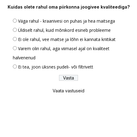
Kuidas olete rahul oma piirkonna joogivee kvaliteediga?
Väga rahul - kraanivesi on puhas ja hea maitsega
Üldiselt rahul, kuid mõnikord esineb probleeme
Ei ole rahul, vee maitse ja lõhn ei kannata kriitikat
Varem olin rahul, aga viimasel ajal on kvaliteet
halvenenud
Ei tea, joon üksnes pudeli- või filtrivett
Vaata vastuseid