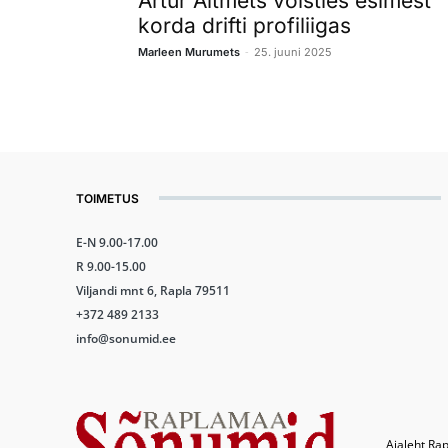
Artur Altmets võistles esimest
korda drifti profiliigas
-
Marleen Murumets
25. juuni 2025
TOIMETUS
E-N 9.00-17.00
R 9.00-15.00
Viljandi mnt 6, Rapla 79511
+372 489 2133
info@sonumid.ee
Ajaleht Rap