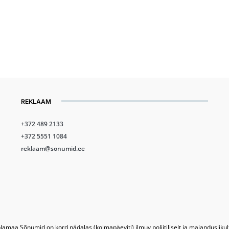
REKLAAM
+372 489 2133
+372 5551 1084
reklaam@sonumid.ee
lamaa Sõnumid on kord nädalas (kolmapäeviti) ilmuv poliitiliselt ja majandusliku