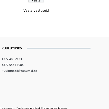
Vaata vastuseid
KUULUTUSED
+372 489 2133
+372 5551 1084
kuulutused@sonumid.ee
lt sõltumatu Raplamaa uudiseid kajastav väljaanne.