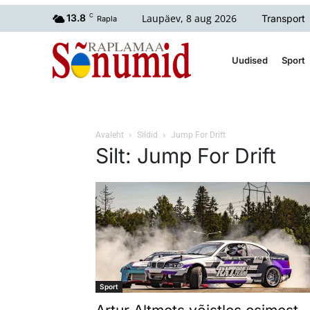
Laupäev, 8 aug 2026
13.8
C
Transport
Rapla
Uudised
Sport
Avaleht
Sildid
Jump For Drift
Silt: Jump For Drift
Sport