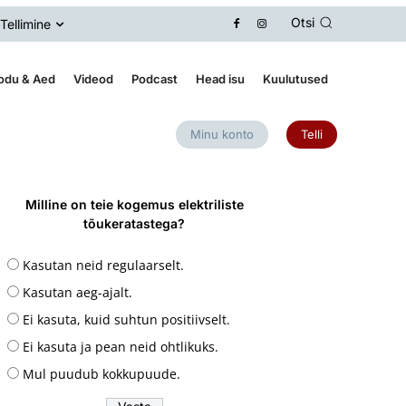
Otsi
Tellimine
odu & Aed
Videod
Podcast
Head isu
Kuulutused
Minu konto
Telli
Milline on teie kogemus elektriliste
tõukeratastega?
Kasutan neid regulaarselt.
Kasutan aeg-ajalt.
Ei kasuta, kuid suhtun positiivselt.
Ei kasuta ja pean neid ohtlikuks.
Mul puudub kokkupuude.