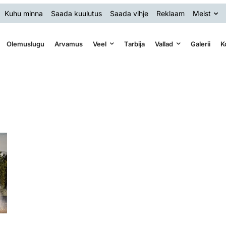
Kuhu minna
Saada kuulutus
Saada vihje
Reklaam
Meist
Olemuslugu
Arvamus
Veel
Tarbija
Vallad
Galerii
K