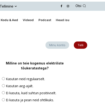
Otsi
Tellimine
Kodu & Aed
Videod
Podcast
Head isu
Minu konto
Telli
Milline on teie kogemus elektriliste
tõukeratastega?
Kasutan neid regulaarselt.
Kasutan aeg-ajalt.
Ei kasuta, kuid suhtun positiivselt.
Ei kasuta ja pean neid ohtlikuks.