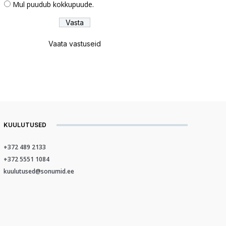
Mul puudub kokkupuude.
Vaata vastuseid
KUULUTUSED
+372 489 2133
+372 5551 1084
kuulutused@sonumid.ee