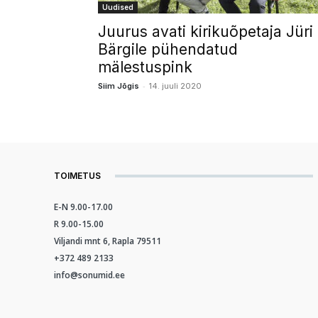
Uudised
Juurus avati kirikuõpetaja Jüri
Bärgile pühendatud
mälestuspink
-
Siim Jõgis
14. juuli 2020
TOIMETUS
E-N 9.00-17.00
R 9.00-15.00
Viljandi mnt 6, Rapla 79511
+372 489 2133
info@sonumid.ee