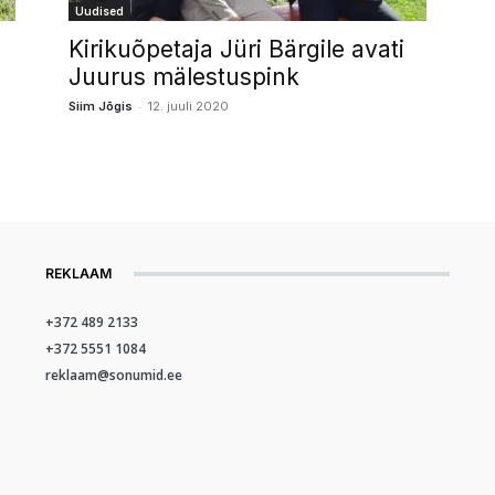
Uudised
Kirikuõpetaja Jüri Bärgile avati
Juurus mälestuspink
-
Siim Jõgis
12. juuli 2020
REKLAAM
+372 489 2133
+372 5551 1084
reklaam@sonumid.ee