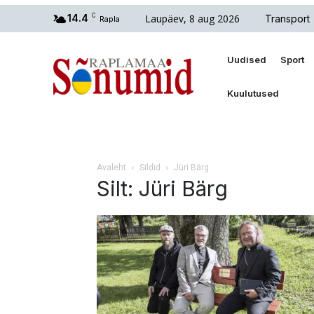
Laupäev, 8 aug 2026
14.4
C
Transport
Rapla
Uudised
Sport
Kuulutused
Avaleht
Sildid
Jüri Bärg
Silt: Jüri Bärg