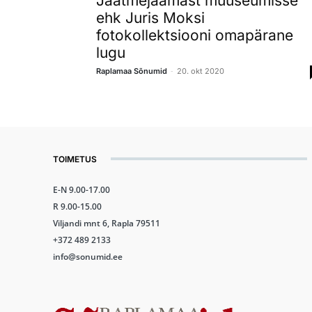
Jäätmejaamast muuseumisse
ehk Juris Moksi
fotokollektsiooni omapärane
lugu
-
Raplamaa Sõnumid
20. okt 2020
TOIMETUS
E-N 9.00-17.00
R 9.00-15.00
Viljandi mnt 6, Rapla 79511
+372 489 2133
info@sonumid.ee