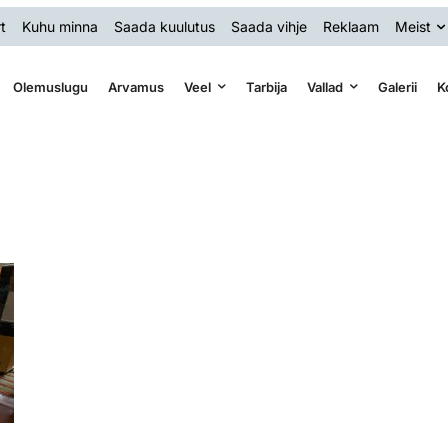
t
Kuhu minna
Saada kuulutus
Saada vihje
Reklaam
Meist
Olemuslugu
Arvamus
Veel
Tarbija
Vallad
Galerii
K