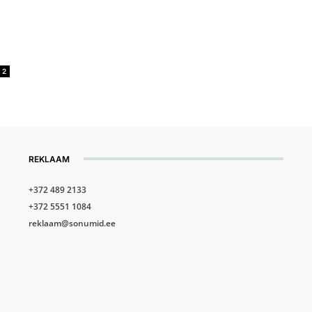
2
REKLAAM
+372 489 2133
+372 5551 1084
reklaam@sonumid.ee