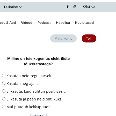
Otsi
Tellimine
odu & Aed
Videod
Podcast
Head isu
Kuulutused
Minu konto
Telli
Milline on teie kogemus elektriliste
tõukeratastega?
Kasutan neid regulaarselt.
Kasutan aeg-ajalt.
Ei kasuta, kuid suhtun positiivselt.
Ei kasuta ja pean neid ohtlikuks.
Mul puudub kokkupuude.