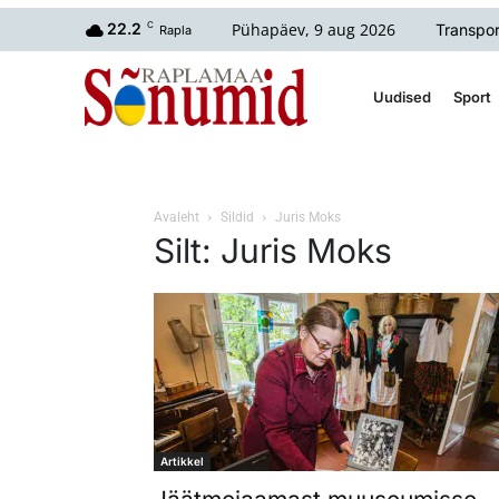
Pühapäev, 9 aug 2026
22.2
C
Transpor
Rapla
Uudised
Sport
Avaleht
Sildid
Juris Moks
Silt: Juris Moks
Artikkel