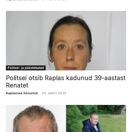
Politsei- ja päästeteated
Politsei otsib Raplas kadunud 39-aastast
Renatet
-
Raplamaa Sõnumid
24. märts 2025