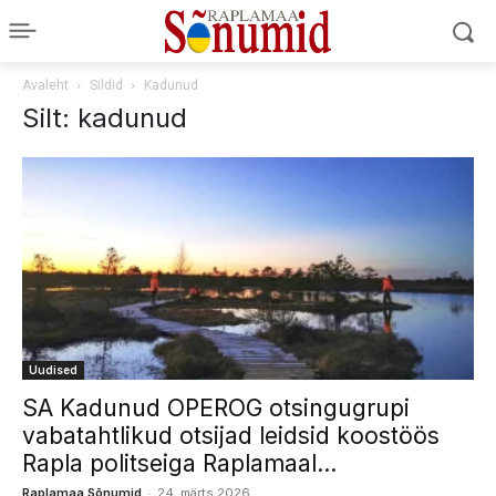
Avaleht
Sildid
Kadunud
Silt: kadunud
Uudised
SA Kadunud OPEROG otsingugrupi
vabatahtlikud otsijad leidsid koostöös
Rapla politseiga Raplamaal...
-
Raplamaa Sõnumid
24. märts 2026