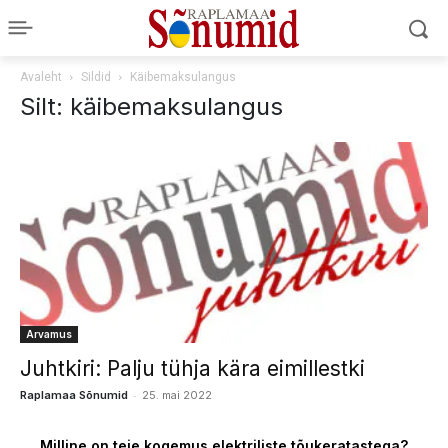
Avaleht
Sildid
Käibemaksulangus
Silt: käibemaksulangus
Arvamus
Juhtkiri: Palju tühja kära eimillestki
-
Raplamaa Sõnumid
25. mai 2022
Milline on teie kogemus elektriliste tõukeratastega?