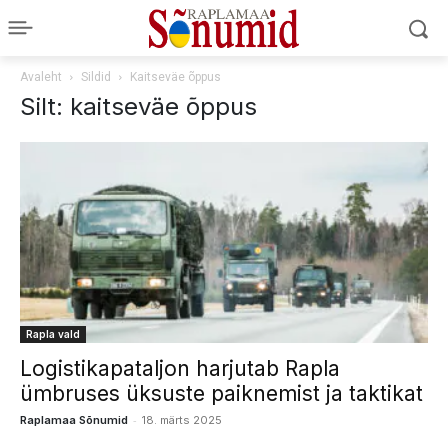
Avaleht
Sildid
Kaitseväe õppus
Silt: kaitseväe õppus
Rapla vald
Logistikapataljon harjutab Rapla
ümbruses üksuste paiknemist ja taktikat
-
Raplamaa Sõnumid
18. märts 2025