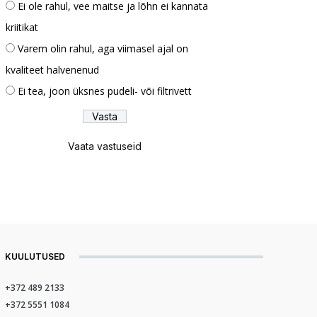
Ei ole rahul, vee maitse ja lõhn ei kannata
kriitikat
Varem olin rahul, aga viimasel ajal on
kvaliteet halvenenud
Ei tea, joon üksnes pudeli- või filtrivett
Vaata vastuseid
KUULUTUSED
+372 489 2133
+372 5551 1084