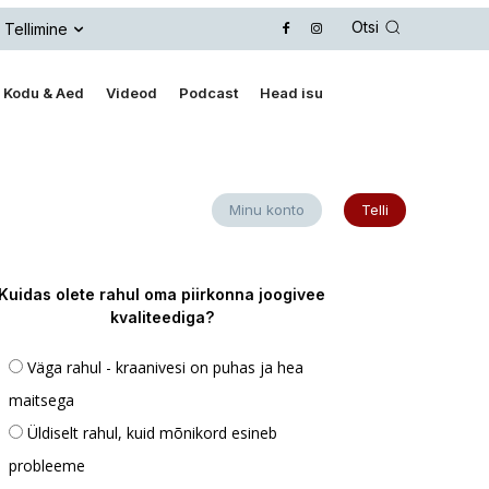
Otsi
Tellimine
Kodu & Aed
Videod
Podcast
Head isu
Minu konto
Telli
Kuidas olete rahul oma piirkonna joogivee
kvaliteediga?
Väga rahul - kraanivesi on puhas ja hea
maitsega
Üldiselt rahul, kuid mõnikord esineb
probleeme