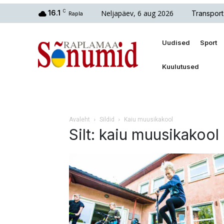
Neljapäev, 6 aug 2026
16.1
C
Transport
Rapla
Uudised
Sport
Kuulutused
Avaleht
Sildid
Kaiu muusikakool
Silt: kaiu muusikakool