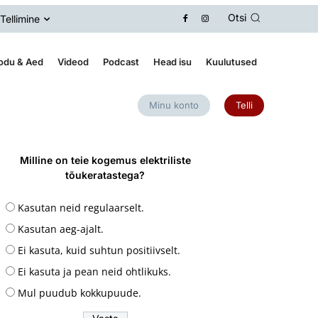
Otsi
Tellimine
odu & Aed
Videod
Podcast
Head isu
Kuulutused
Minu konto
Telli
Milline on teie kogemus elektriliste
tõukeratastega?
Kasutan neid regulaarselt.
Kasutan aeg-ajalt.
Ei kasuta, kuid suhtun positiivselt.
Ei kasuta ja pean neid ohtlikuks.
Mul puudub kokkupuude.