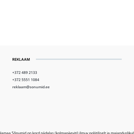
REKLAAM
+372 489 2133
+372 5551 1084
reklaam@sonumid.ee
lamaa Sõnumid on kord nädalas (kolmapäeviti) ilmuv poliitiliselt ja majandusliku