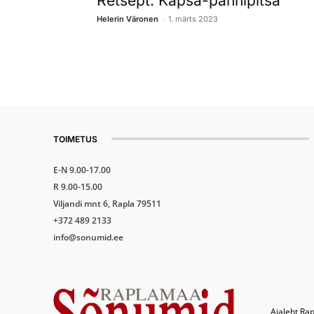
Retsept: Kapsa-pannipitsa
-
Helerin Väronen
1. märts 2023
TOIMETUS
E-N 9.00-17.00
R 9.00-15.00
Viljandi mnt 6, Rapla 79511
+372 489 2133
info@sonumid.ee
Ajaleht Rap