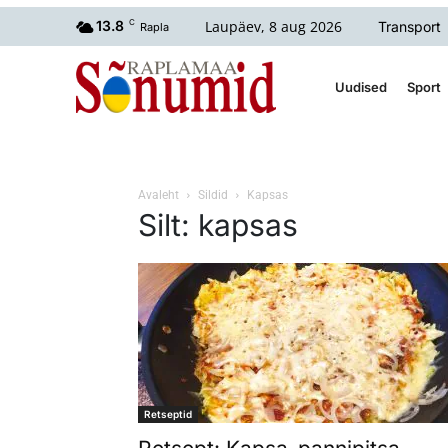
Laupäev, 8 aug 2026
13.8
C
Transport
Rapla
Uudised
Sport
Avaleht
Sildid
Kapsas
Silt: kapsas
Retseptid