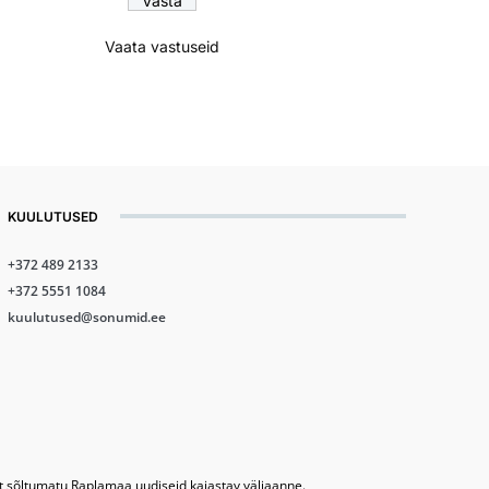
Vaata vastuseid
KUULUTUSED
+372 489 2133
+372 5551 1084
kuulutused@sonumid.ee
lt sõltumatu Raplamaa uudiseid kajastav väljaanne.