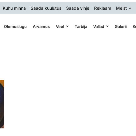
Kuhu minna
Saada kuulutus
Saada vihje
Reklaam
Meist
Olemuslugu
Arvamus
Veel
Tarbija
Vallad
Galerii
K