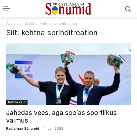
Avaleht
Sildid
Kehtna sprinditreatlon
Silt: kehtna sprinditreatlon
Kohila vald
Jahedas vees, aga soojas sportlikus
vaimus
-
Raplamaa Sõnumid
1. juuli 2025