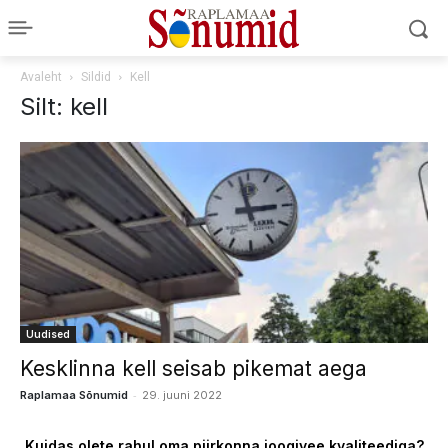
Avaleht
Sildid
Kell
Silt: kell
Uudised
Kesklinna kell seisab pikemat aega
-
Raplamaa Sõnumid
29. juuni 2022
Kuidas olete rahul oma piirkonna joogivee kvaliteediga?