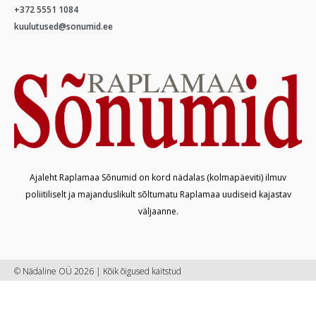
+372 5551 1084
kuulutused@sonumid.ee
Ajaleht Raplamaa Sõnumid on kord nädalas (kolmapäeviti) ilmuv
poliitiliselt ja majanduslikult sõltumatu Raplamaa uudiseid kajastav
väljaanne.
© Nädaline OÜ 2026 | Kõik õigused kaitstud