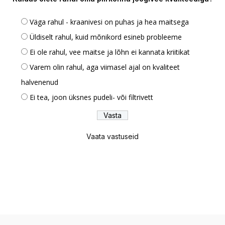
Väga rahul - kraanivesi on puhas ja hea maitsega
Üldiselt rahul, kuid mõnikord esineb probleeme
Ei ole rahul, vee maitse ja lõhn ei kannata kriitikat
Varem olin rahul, aga viimasel ajal on kvaliteet
halvenenud
Ei tea, joon üksnes pudeli- või filtrivett
Vaata vastuseid