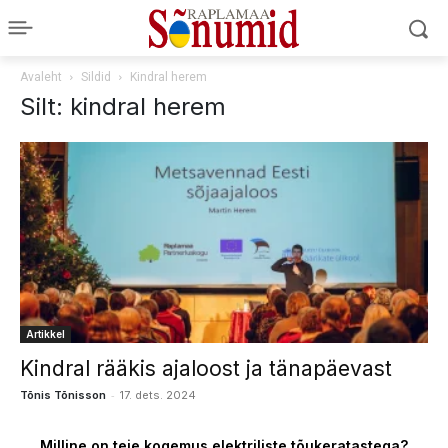
Avaleht
Sildid
Kindral herem
Silt: kindral herem
Artikkel
Kindral rääkis ajaloost ja tänapäevast
-
Tõnis Tõnisson
17. dets. 2024
Milline on teie kogemus elektriliste tõukeratastega?