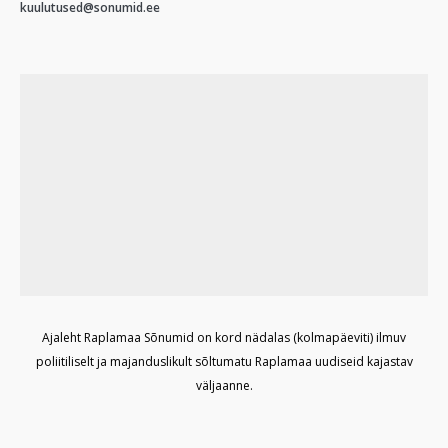
kuulutused@sonumid.ee
Ajaleht Raplamaa Sõnumid on kord nädalas (kolmapäeviti) ilmuv
poliitiliselt ja majanduslikult sõltumatu Raplamaa uudiseid kajastav
väljaanne.