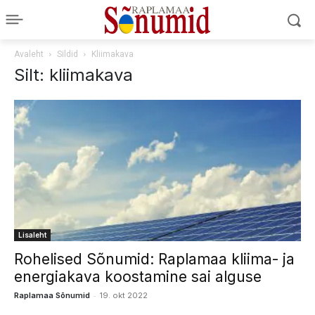
Avaleht
Sildid
Kliimakava
Silt: kliimakava
Lisaleht
Rohelised Sõnumid: Raplamaa kliima- ja
energiakava koostamine sai alguse
-
Raplamaa Sõnumid
19. okt 2022