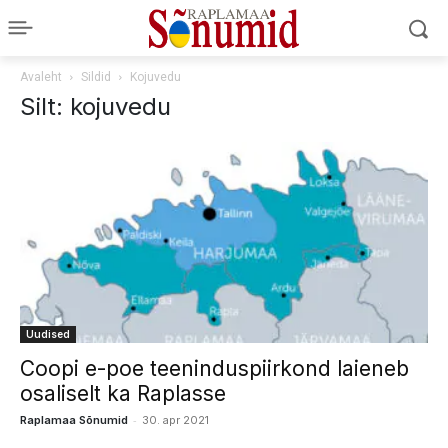
Avaleht
Sildid
Kojuvedu
Silt: kojuvedu
Uudised
Coopi e-poe teeninduspiirkond laieneb
osaliselt ka Raplasse
-
Raplamaa Sõnumid
30. apr 2021