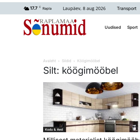
Laupäev, 8 aug 2026
17.7
C
Transport
Rapla
Uudised
Sport
Avaleht
Sildid
Köögimööbel
Silt: köögimööbel
Kodu & Aed