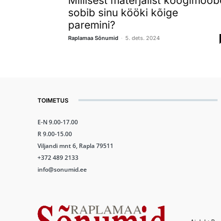
Millisest materjalist köögimööb
sobib sinu kööki kõige
paremini?
-
Raplamaa Sõnumid
5. dets. 2024
TOIMETUS
E-N 9.00-17.00
R 9.00-15.00
Viljandi mnt 6, Rapla 79511
+372 489 2133
info@sonumid.ee