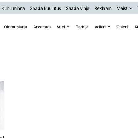
Kuhu minna
Saada kuulutus
Saada vihje
Reklaam
Meist
Olemuslugu
Arvamus
Veel
Tarbija
Vallad
Galerii
K