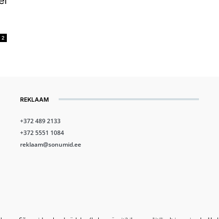
el
2
REKLAAM
+372 489 2133
+372 5551 1084
reklaam@sonumid.ee