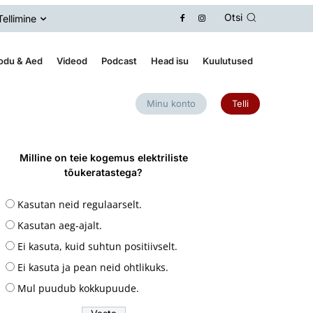
Otsi
Tellimine
odu & Aed
Videod
Podcast
Head isu
Kuulutused
Minu konto
Telli
Milline on teie kogemus elektriliste
tõukeratastega?
Kasutan neid regulaarselt.
Kasutan aeg-ajalt.
Ei kasuta, kuid suhtun positiivselt.
Ei kasuta ja pean neid ohtlikuks.
Mul puudub kokkupuude.