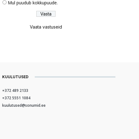
Mul puudub kokkupuude.
Vaata vastuseid
KUULUTUSED
+372 489 2133
+372 5551 1084
kuulutused@sonumid.ee