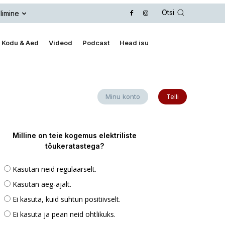
Otsi
limine
Kodu & Aed
Videod
Podcast
Head isu
Minu konto
Telli
Milline on teie kogemus elektriliste
tõukeratastega?
Kasutan neid regulaarselt.
Kasutan aeg-ajalt.
Ei kasuta, kuid suhtun positiivselt.
Ei kasuta ja pean neid ohtlikuks.