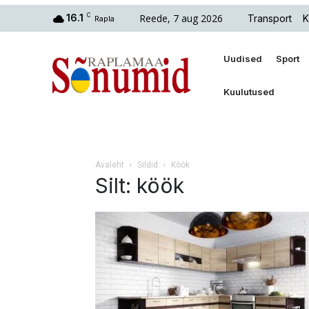
Reede, 7 aug 2026
16.1
C
Transport
K
Rapla
Uudised
Sport
Kuulutused
Avaleht
Sildid
Köök
Silt: köök