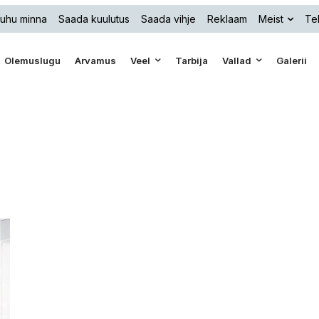
uhu minna
Saada kuulutus
Saada vihje
Reklaam
Meist
Tel
Olemuslugu
Arvamus
Veel
Tarbija
Vallad
Galerii