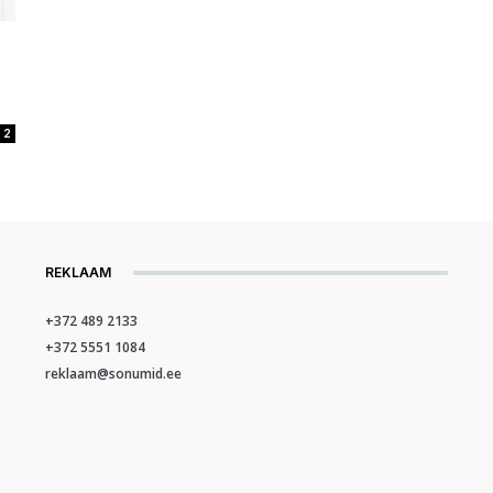
2
REKLAAM
+372 489 2133
+372 5551 1084
reklaam@sonumid.ee