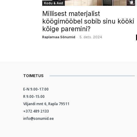
Kodu & Aed
Millisest materjalist
köögimööbel sobib sinu kööki
kõige paremini?
-
Raplamaa Sõnumid
5. dets. 2024
TOIMETUS
E-N 9.00-17.00
R 9.00-15.00
Viljandi mnt 6, Rapla 79511
+372 489 2133
info@sonumid.ee