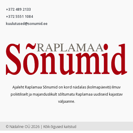
+372 489 2133
+372 5551 1084
kuulutused@sonumid.ee
Ajaleht Raplamaa Sõnumid on kord nädalas (kolmapäeviti) ilmuv
poliitiliselt ja majanduslikult sõltumatu Raplamaa uudiseid kajastav
väljaanne.
© Nädaline OÜ 2026 | Kõik õigused kaitstud