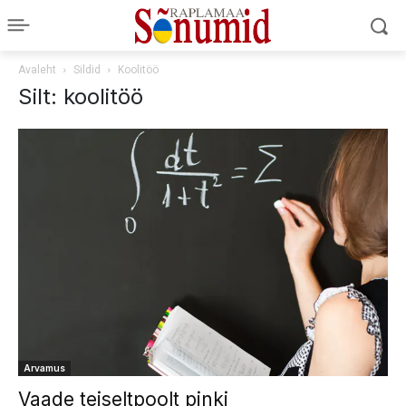
Avaleht
Sildid
Koolitöö
Silt: koolitöö
Arvamus
Vaade teiseltpoolt pinki