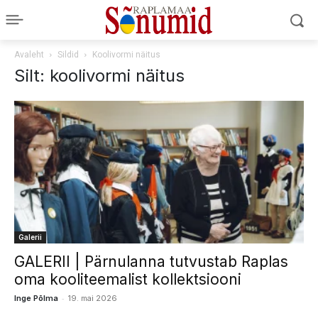
Avaleht
Sildid
Koolivormi näitus
Silt: koolivormi näitus
Galerii
GALERII | Pärnulanna tutvustab Raplas
oma kooliteemalist kollektsiooni
-
Inge Põlma
19. mai 2026