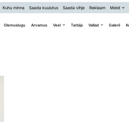
Kuhu minna
Saada kuulutus
Saada vihje
Reklaam
Meist
Olemuslugu
Arvamus
Veel
Tarbija
Vallad
Galerii
K