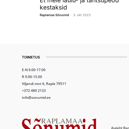
Et meie laulu- ja tantsupeod
kestaksid
-
Raplamaa Sõnumid
3. okt 2023
TOIMETUS
E-N 9.00-17.00
R 9.00-15.00
Viljandi mnt 6, Rapla 79511
+372 489 2133
info@sonumid.ee
Ajaleht Rap