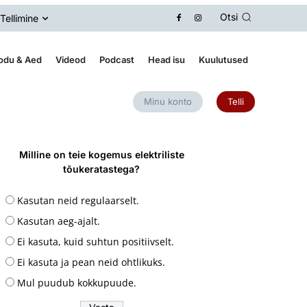
Otsi
Tellimine
odu & Aed
Videod
Podcast
Head isu
Kuulutused
Minu konto
Telli
Milline on teie kogemus elektriliste
tõukeratastega?
Kasutan neid regulaarselt.
Kasutan aeg-ajalt.
Ei kasuta, kuid suhtun positiivselt.
Ei kasuta ja pean neid ohtlikuks.
Mul puudub kokkupuude.