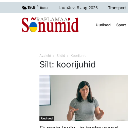
Laupäev, 8 aug 2026
19.9
C
Transport
Rapla
Uudised
Sport
Avaleht
Sildid
Koorijuhid
Silt: koorijuhid
Uudised