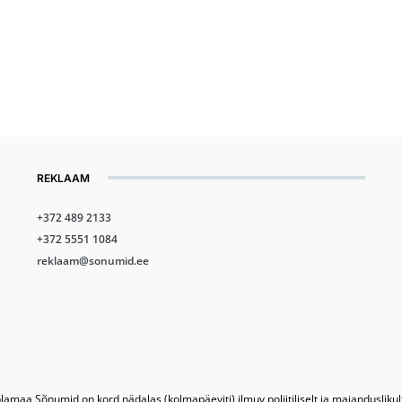
REKLAAM
+372 489 2133
+372 5551 1084
reklaam@sonumid.ee
lamaa Sõnumid on kord nädalas (kolmapäeviti) ilmuv poliitiliselt ja majandusliku