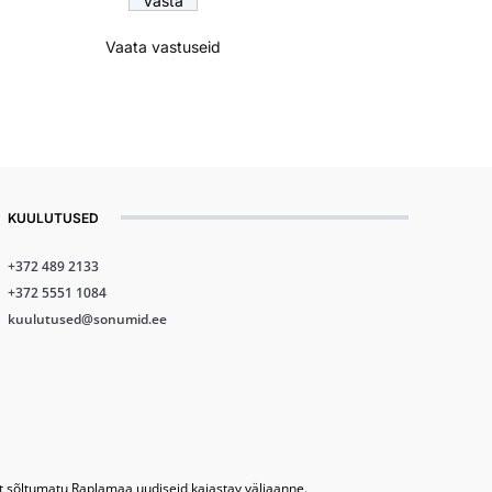
Vaata vastuseid
KUULUTUSED
+372 489 2133
+372 5551 1084
kuulutused@sonumid.ee
lt sõltumatu Raplamaa uudiseid kajastav väljaanne.