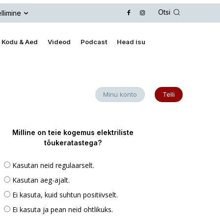
Otsi
llimine
Kodu & Aed
Videod
Podcast
Head isu
Minu konto
Telli
Milline on teie kogemus elektriliste
tõukeratastega?
Kasutan neid regulaarselt.
Kasutan aeg-ajalt.
Ei kasuta, kuid suhtun positiivselt.
Ei kasuta ja pean neid ohtlikuks.