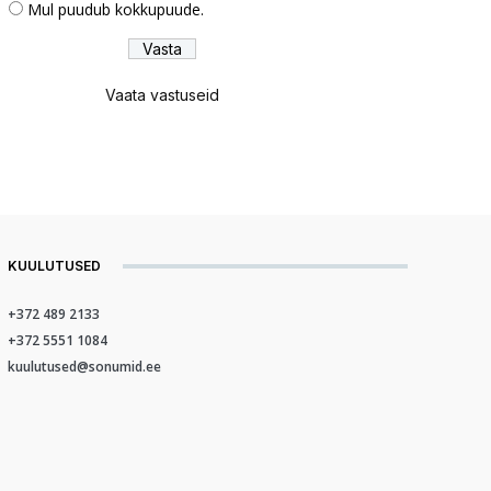
Mul puudub kokkupuude.
Vaata vastuseid
KUULUTUSED
+372 489 2133
+372 5551 1084
kuulutused@sonumid.ee