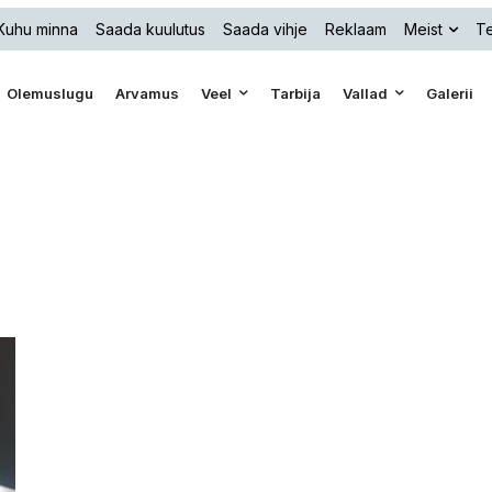
Kuhu minna
Saada kuulutus
Saada vihje
Reklaam
Meist
Te
Olemuslugu
Arvamus
Veel
Tarbija
Vallad
Galerii