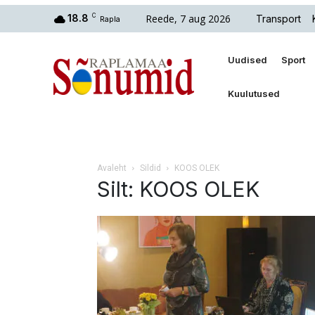
Reede, 7 aug 2026
18.8
C
Transport
Rapla
Uudised
Sport
Kuulutused
Avaleht
Sildid
KOOS OLEK
Silt: KOOS OLEK