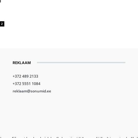
i
2
REKLAAM
+372 489 2133
+372 5551 1084
reklaam@sonumid.ee