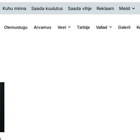
Kuhu minna
Saada kuulutus
Saada vihje
Reklaam
Meist
Olemuslugu
Arvamus
Veel
Tarbija
Vallad
Galerii
K