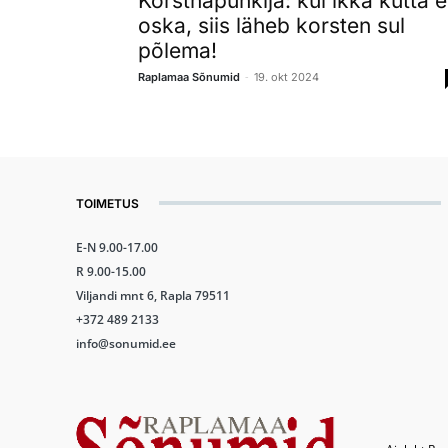
Korstnapühkija: kui ikka kütta e
oska, siis läheb korsten sul
põlema!
-
Raplamaa Sõnumid
19. okt 2024
TOIMETUS
E-N 9.00-17.00
R 9.00-15.00
Viljandi mnt 6, Rapla 79511
+372 489 2133
info@sonumid.ee