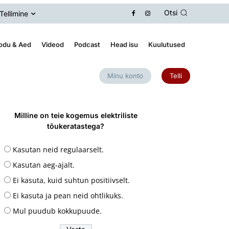
Otsi
Tellimine
odu & Aed
Videod
Podcast
Head isu
Kuulutused
Minu konto
Telli
Milline on teie kogemus elektriliste
tõukeratastega?
Kasutan neid regulaarselt.
Kasutan aeg-ajalt.
Ei kasuta, kuid suhtun positiivselt.
Ei kasuta ja pean neid ohtlikuks.
Mul puudub kokkupuude.