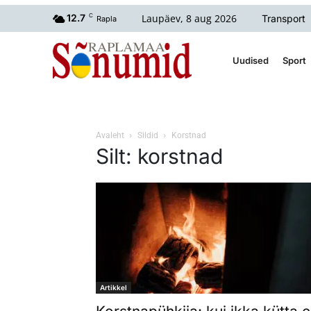
Laupäev, 8 aug 2026
12.7
C
Transport
Rapla
Uudised
Sport
Avaleht
Sildid
Korstnad
Silt: korstnad
Artikkel