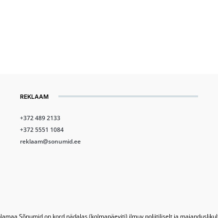
REKLAAM
+372 489 2133
+372 5551 1084
reklaam@sonumid.ee
lamaa Sõnumid on kord nädalas (kolmapäeviti) ilmuv poliitiliselt ja majandusliku