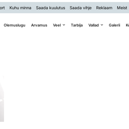
ort
Kuhu minna
Saada kuulutus
Saada vihje
Reklaam
Meist
Olemuslugu
Arvamus
Veel
Tarbija
Vallad
Galerii
K