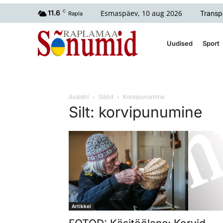
Esmaspäev, 10 aug 2026
11.6
C
Transp
Rapla
Uudised
Sport
Avaleht
Sildid
Korvipunumine
Silt: korvipunumine
Artikkel