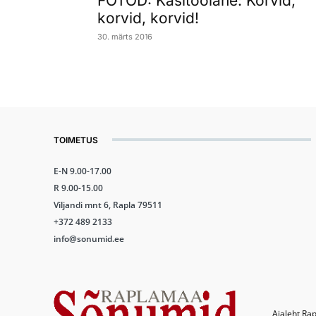
FOTOD: Käsitöölane: Korvid,
korvid, korvid!
30. märts 2016
TOIMETUS
E-N 9.00-17.00
R 9.00-15.00
Viljandi mnt 6, Rapla 79511
+372 489 2133
info@sonumid.ee
Ajaleht Rap