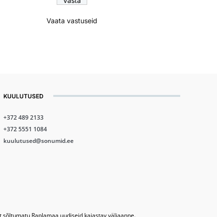
Vaata vastuseid
KUULUTUSED
+372 489 2133
+372 5551 1084
kuulutused@sonumid.ee
lt sõltumatu Raplamaa uudiseid kajastav väljaanne.