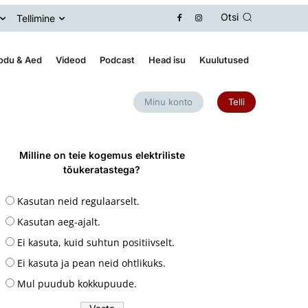
Otsi
Tellimine
odu & Aed
Videod
Podcast
Head isu
Kuulutused
Minu konto
Telli
Milline on teie kogemus elektriliste
tõukeratastega?
Kasutan neid regulaarselt.
Kasutan aeg-ajalt.
Ei kasuta, kuid suhtun positiivselt.
Ei kasuta ja pean neid ohtlikuks.
Mul puudub kokkupuude.