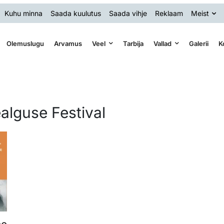
Kuhu minna
Saada kuulutus
Saada vihje
Reklaam
Meist
Olemuslugu
Arvamus
Veel
Tarbija
Vallad
Galerii
K
alguse Festival