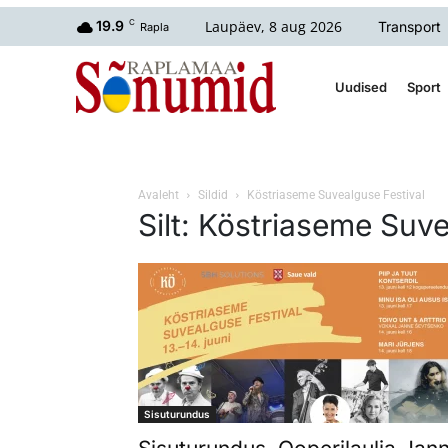
Laupäev, 8 aug 2026
19.9
C
Transport
Rapla
Uudised
Sport
Avaleht
Sildid
Köstriaseme Suvealguse Festival
Silt: Köstriaseme Suve
Sisuturundus