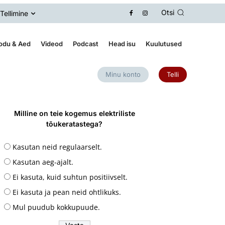
Otsi
Tellimine
odu & Aed
Videod
Podcast
Head isu
Kuulutused
Minu konto
Telli
Milline on teie kogemus elektriliste
tõukeratastega?
Kasutan neid regulaarselt.
Kasutan aeg-ajalt.
Ei kasuta, kuid suhtun positiivselt.
Ei kasuta ja pean neid ohtlikuks.
Mul puudub kokkupuude.