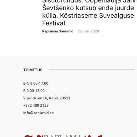
Sisuturundus. Ooperilaulja Jan
Ševtšenko kutsub enda juurde
külla. Köstriaseme Suvealguse
Festival
-
Raplamaa Sõnumid
25. mai 2026
TOIMETUS
E-N 9.00-17.00
R 9.00-15.00
Viljandi mnt 6, Rapla 79511
+372 489 2133
info@sonumid.ee