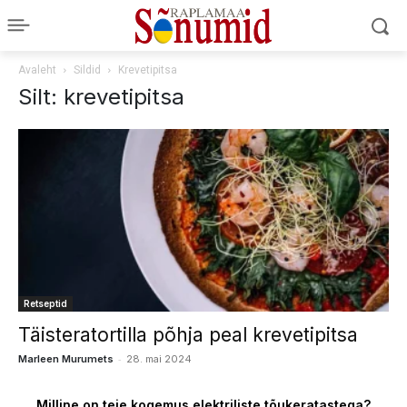
Avaleht
Sildid
Krevetipitsa
Silt: krevetipitsa
Retseptid
Täisteratortilla põhja peal krevetipitsa
-
Marleen Murumets
28. mai 2024
Milline on teie kogemus elektriliste tõukeratastega?