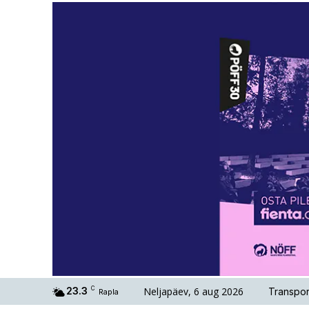
Neljapäev, 6 aug 2026
23.3
C
Transpor
Rapla