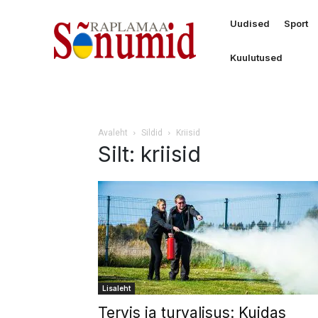
Uudised
Sport
Kuulutused
Avaleht
Sildid
Kriisid
Silt: kriisid
Lisaleht
Tervis ja turvalisus: Kuidas