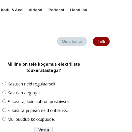
Kodu & Aed
Videod
Podcast
Head isu
Minu konto
Telli
Milline on teie kogemus elektriliste
tõukeratastega?
Kasutan neid regulaarselt.
Kasutan aeg-ajalt.
Ei kasuta, kuid suhtun positiivselt.
Ei kasuta ja pean neid ohtlikuks.
Mul puudub kokkupuude.