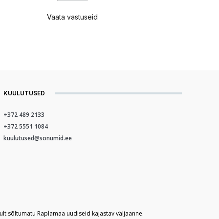
Vaata vastuseid
KUULUTUSED
+372 489 2133
+372 5551 1084
kuulutused@sonumid.ee
kult sõltumatu Raplamaa uudiseid kajastav väljaanne.