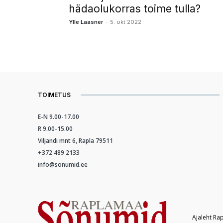
hädaolukorras toime tulla?
-
Ylle Laasner
5. okt 2022
TOIMETUS
E-N 9.00-17.00
R 9.00-15.00
Viljandi mnt 6, Rapla 79511
+372 489 2133
info@sonumid.ee
Ajaleht Ra