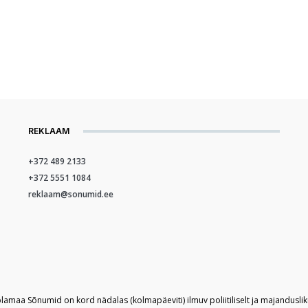
REKLAAM
+372 489 2133
+372 5551 1084
reklaam@sonumid.ee
plamaa Sõnumid on kord nädalas (kolmapäeviti) ilmuv poliitiliselt ja majandusli