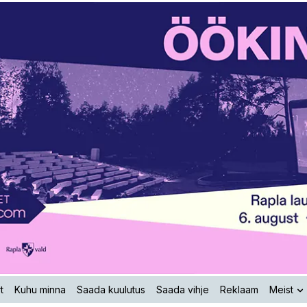
t
Kuhu minna
Saada kuulutus
Saada vihje
Reklaam
Meist