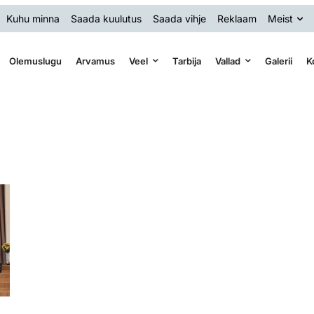
Kuhu minna
Saada kuulutus
Saada vihje
Reklaam
Meist
Olemuslugu
Arvamus
Veel
Tarbija
Vallad
Galerii
K