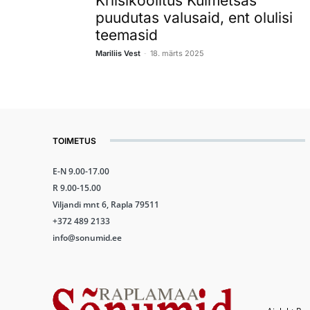
Kriisikoolitus Kuimetsas
puudutas valusaid, ent olulisi
teemasid
-
Mariliis Vest
18. märts 2025
TOIMETUS
E-N 9.00-17.00
R 9.00-15.00
Viljandi mnt 6, Rapla 79511
+372 489 2133
info@sonumid.ee