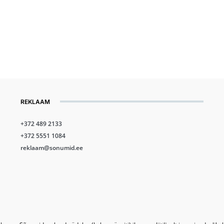
REKLAAM
+372 489 2133
+372 5551 1084
reklaam@sonumid.ee