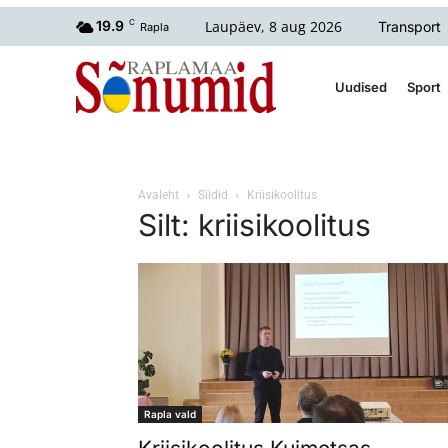
Laupäev, 8 aug 2026
19.9
C
Transport
Rapla
Uudised
Sport
Avaleht
Sildid
Kriisikoolitus
Silt: kriisikoolitus
Rapla vald