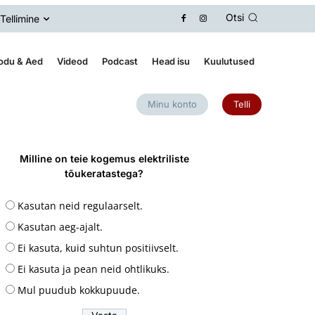
Otsi
Tellimine
odu & Aed
Videod
Podcast
Head isu
Kuulutused
Minu konto
Telli
Milline on teie kogemus elektriliste
tõukeratastega?
Kasutan neid regulaarselt.
Kasutan aeg-ajalt.
Ei kasuta, kuid suhtun positiivselt.
Ei kasuta ja pean neid ohtlikuks.
Mul puudub kokkupuude.