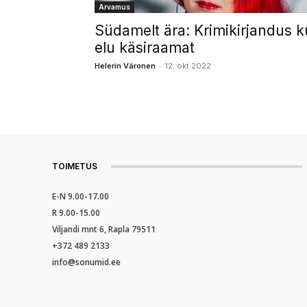
Arvamus
Südamelt ära: Krimikirjandus k
elu käsiraamat
-
Helerin Väronen
12. okt 2022
TOIMETUS
E-N 9.00-17.00
R 9.00-15.00
Viljandi mnt 6, Rapla 79511
+372 489 2133
info@sonumid.ee