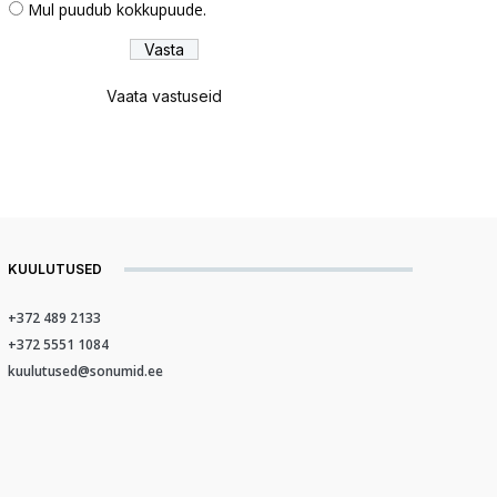
Mul puudub kokkupuude.
Vaata vastuseid
KUULUTUSED
+372 489 2133
+372 5551 1084
kuulutused@sonumid.ee