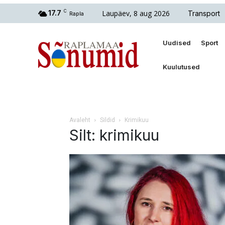
Laupäev, 8 aug 2026
17.7
C
Transport
Rapla
Uudised
Sport
Kuulutused
Avaleht
Sildid
Krimikuu
Silt: krimikuu