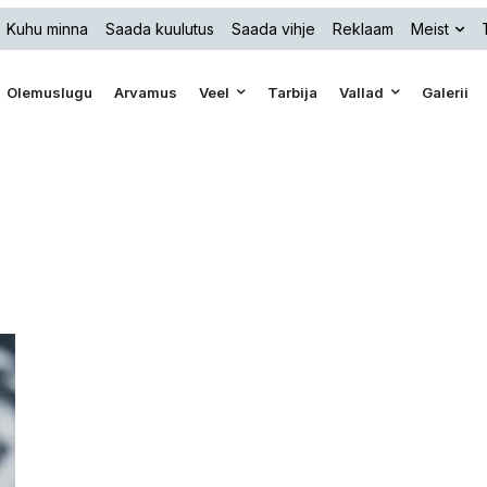
Kuhu minna
Saada kuulutus
Saada vihje
Reklaam
Meist
Olemuslugu
Arvamus
Veel
Tarbija
Vallad
Galerii