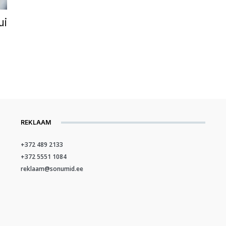
ui
REKLAAM
+372 489 2133
+372 5551 1084
reklaam@sonumid.ee