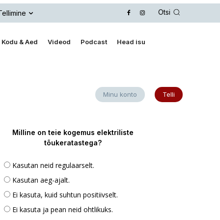
Otsi
Tellimine
Kodu & Aed
Videod
Podcast
Head isu
Minu konto
Telli
Milline on teie kogemus elektriliste
tõukeratastega?
Kasutan neid regulaarselt.
Kasutan aeg-ajalt.
Ei kasuta, kuid suhtun positiivselt.
Ei kasuta ja pean neid ohtlikuks.