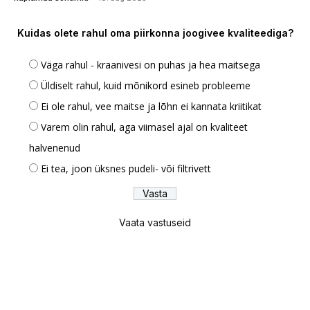
Kuidas olete rahul oma piirkonna joogivee kvaliteediga?
Väga rahul - kraanivesi on puhas ja hea maitsega
Üldiselt rahul, kuid mõnikord esineb probleeme
Ei ole rahul, vee maitse ja lõhn ei kannata kriitikat
Varem olin rahul, aga viimasel ajal on kvaliteet
halvenenud
Ei tea, joon üksnes pudeli- või filtrivett
Vaata vastuseid