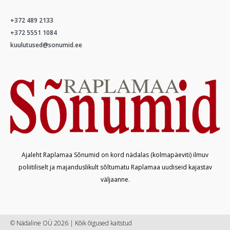
+372 489 2133
+372 5551 1084
kuulutused@sonumid.ee
Ajaleht Raplamaa Sõnumid on kord nädalas (kolmapäeviti) ilmuv
poliitiliselt ja majanduslikult sõltumatu Raplamaa uudiseid kajastav
väljaanne.
© Nädaline OÜ 2026 | Kõik õigused kaitstud