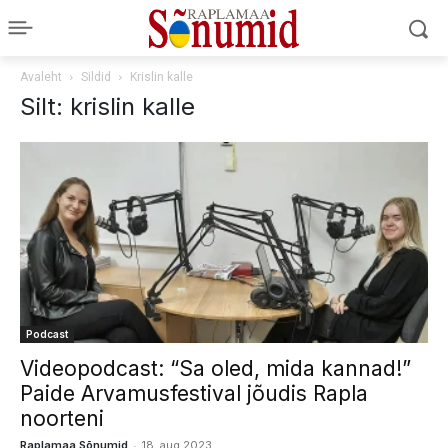
Avaleht
Sildid
Krislin kalle
Silt: krislin kalle
Podcast
Videopodcast: “Sa oled, mida kannad!”
Paide Arvamusfestival jõudis Rapla
noorteni
-
Raplamaa Sõnumid
18. aug 2023