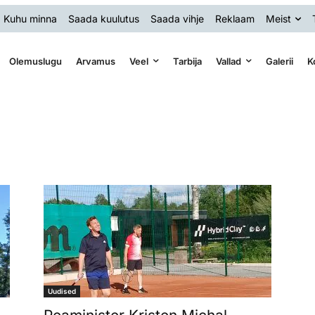
Kuhu minna
Saada kuulutus
Saada vihje
Reklaam
Meist
Olemuslugu
Arvamus
Veel
Tarbija
Vallad
Galerii
K
Uudised