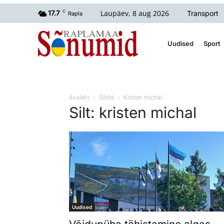
Laupäev, 8 aug 2026
17.7
C
Transport
Rapla
Uudised
Sport
Avaleht
Sildid
Kristen michal
Silt: kristen michal
Uudised