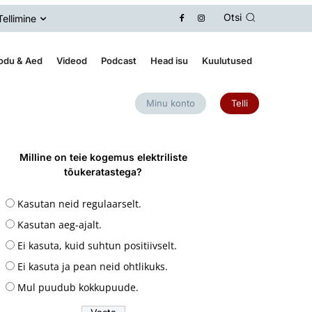
Otsi
Tellimine
odu & Aed
Videod
Podcast
Head isu
Kuulutused
Minu konto
Telli
Milline on teie kogemus elektriliste
tõukeratastega?
Kasutan neid regulaarselt.
Kasutan aeg-ajalt.
Ei kasuta, kuid suhtun positiivselt.
Ei kasuta ja pean neid ohtlikuks.
Mul puudub kokkupuude.