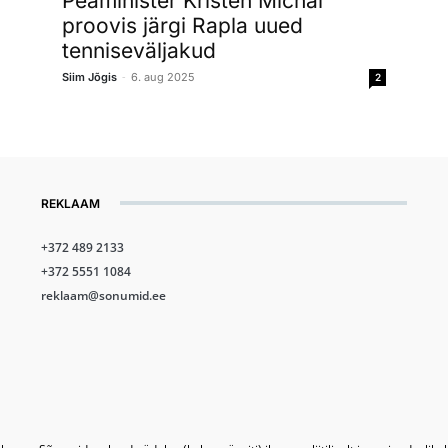
Peaminister Kristen Michal
proovis järgi Rapla uued
tenniseväljakud
-
Siim Jõgis
6. aug 2025
2
REKLAAM
+372 489 2133
+372 5551 1084
reklaam@sonumid.ee