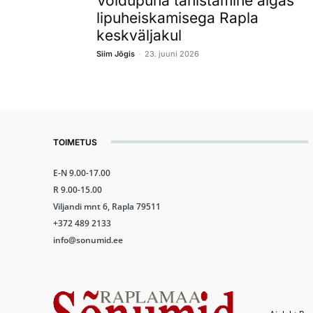
Võidupüha tähistamine algas
lipuheiskamisega Rapla
keskväljakul
-
Siim Jõgis
23. juuni 2026
TOIMETUS
E-N 9.00-17.00
R 9.00-15.00
Viljandi mnt 6, Rapla 79511
+372 489 2133
info@sonumid.ee