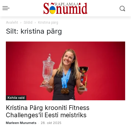
Avaleht
Sildid
Kristina pärg
Silt: kristina pärg
Kohila vald
Kristina Pärg krooniti Fitness
Challenges’il Eesti meistriks
-
Marleen Murumets
28. okt 2025