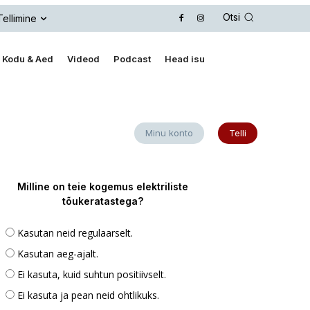
Otsi
Tellimine
Kodu & Aed
Videod
Podcast
Head isu
Minu konto
Telli
Milline on teie kogemus elektriliste
tõukeratastega?
Kasutan neid regulaarselt.
Kasutan aeg-ajalt.
Ei kasuta, kuid suhtun positiivselt.
Ei kasuta ja pean neid ohtlikuks.