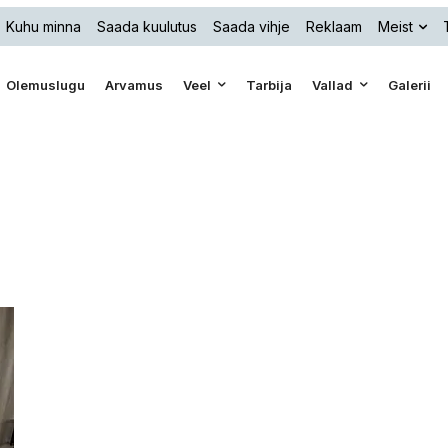
Kuhu minna
Saada kuulutus
Saada vihje
Reklaam
Meist
Olemuslugu
Arvamus
Veel
Tarbija
Vallad
Galerii