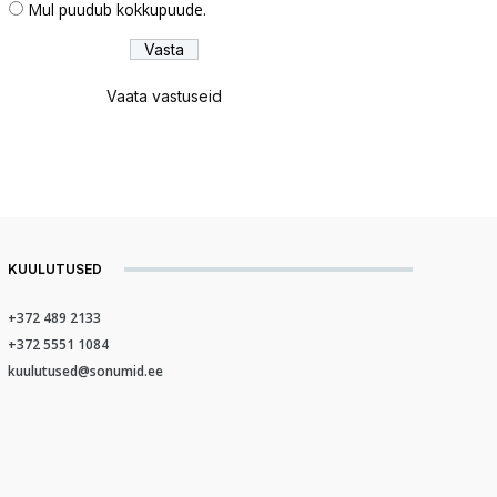
Mul puudub kokkupuude.
Vaata vastuseid
KUULUTUSED
+372 489 2133
+372 5551 1084
kuulutused@sonumid.ee