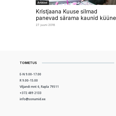
Artikkel
Kristjaana Kuuse silmad
panevad särama kaunid küün
27. juuni 2018
TOIMETUS
E-N 9.00-17.00
R 9.00-15.00
Viljandi mnt 6, Rapla 79511
+372 489 2133
info@sonumid.ee