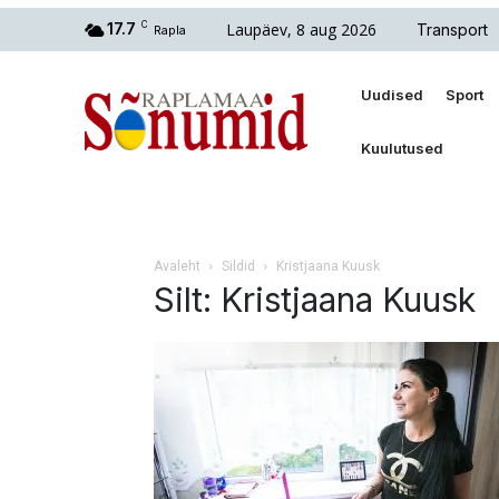
Laupäev, 8 aug 2026
17.7
C
Transport
Rapla
Uudised
Sport
Kuulutused
Avaleht
Sildid
Kristjaana Kuusk
Silt: Kristjaana Kuusk