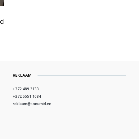
ed
REKLAAM
+372 489 2133
+372 5551 1084
reklaam@sonumid.ee