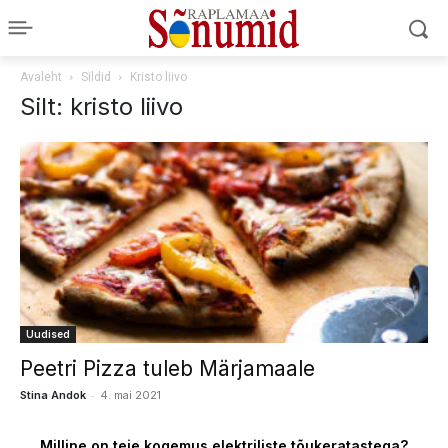
Avaleht
Sildid
Kristo liivo
Silt: kristo liivo
Uudised
Peetri Pizza tuleb Märjamaale
-
Stina Andok
4. mai 2021
Milline on teie kogemus elektriliste tõukeratastega?