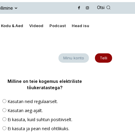
Otsi
llimine
Kodu & Aed
Videod
Podcast
Head isu
Minu konto
Telli
Milline on teie kogemus elektriliste
tõukeratastega?
Kasutan neid regulaarselt.
Kasutan aeg-ajalt.
Ei kasuta, kuid suhtun positiivselt.
Ei kasuta ja pean neid ohtlikuks.