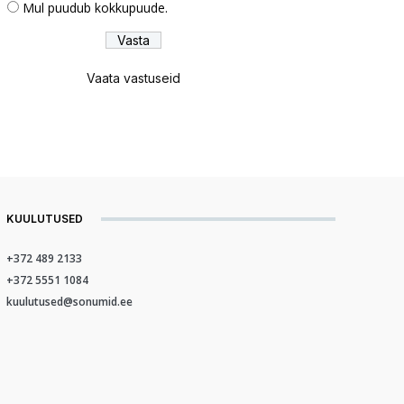
Mul puudub kokkupuude.
Vaata vastuseid
KUULUTUSED
+372 489 2133
+372 5551 1084
kuulutused@sonumid.ee