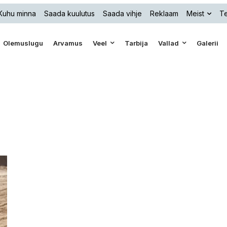
Kuhu minna
Saada kuulutus
Saada vihje
Reklaam
Meist
Te
Olemuslugu
Arvamus
Veel
Tarbija
Vallad
Galerii