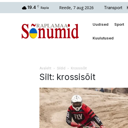
Reede, 7 aug 2026
19.4
C
Transport
Rapla
Uudised
Sport
Kuulutused
Avaleht
Sildid
Krossisõit
Silt: krossisõit