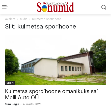
Avaleht
Sildid
Kuimetsa sporihoone
Silt: kuimetsa sporihoone
Sport
Kuimetsa spordihoone omanikuks sai
Melli Auto OÜ
-
Siim Jõgis
4. märts 2025