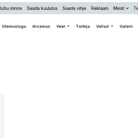
Kuhu minna
Saada kuulutus
Saada vihje
Reklaam
Meist
Te
Olemuslugu
Arvamus
Veel
Tarbija
Vallad
Galerii