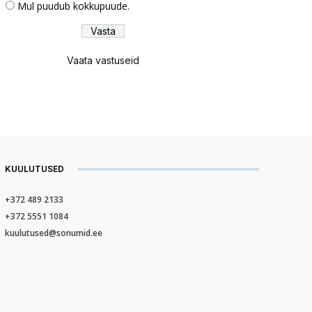
Mul puudub kokkupuude.
Vaata vastuseid
KUULUTUSED
+372 489 2133
+372 5551 1084
kuulutused@sonumid.ee