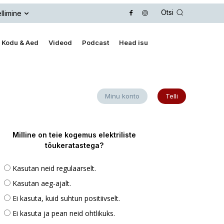
Otsi
llimine
Kodu & Aed
Videod
Podcast
Head isu
Minu konto
Telli
Milline on teie kogemus elektriliste
tõukeratastega?
Kasutan neid regulaarselt.
Kasutan aeg-ajalt.
Ei kasuta, kuid suhtun positiivselt.
Ei kasuta ja pean neid ohtlikuks.