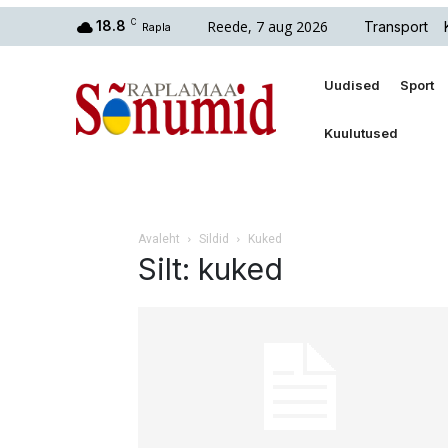
Reede, 7 aug 2026
18.8
C
Transport
Rapla
Uudised
Sport
Kuulutused
Avaleht
Sildid
Kuked
Silt: kuked