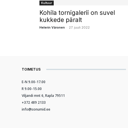
Kultuur
Kohila tornigalerii on suvel
kukkede päralt
-
Helerin Väronen
27. juuli 2022
TOIMETUS
E-N 9.00-17.00
R 9.00-15.00
Viljandi mnt 6, Rapla 79511
+372 489 2133
info@sonumid.ee