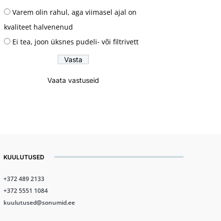
Varem olin rahul, aga viimasel ajal on
kvaliteet halvenenud
Ei tea, joon üksnes pudeli- või filtrivett
Vaata vastuseid
KUULUTUSED
+372 489 2133
+372 5551 1084
kuulutused@sonumid.ee