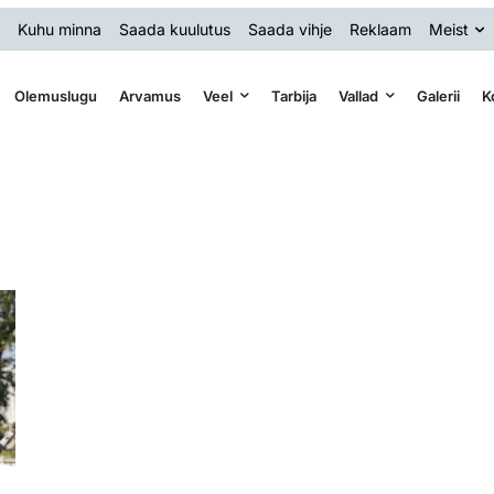
Kuhu minna
Saada kuulutus
Saada vihje
Reklaam
Meist
Olemuslugu
Arvamus
Veel
Tarbija
Vallad
Galerii
K