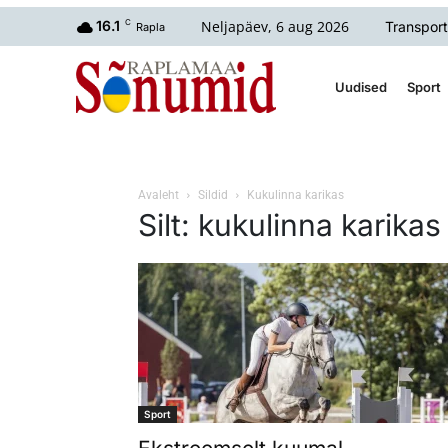
Neljapäev, 6 aug 2026
16.1
C
Transport
Rapla
Uudised
Sport
Avaleht
Sildid
Kukulinna karikas
Silt: kukulinna karikas
Sport