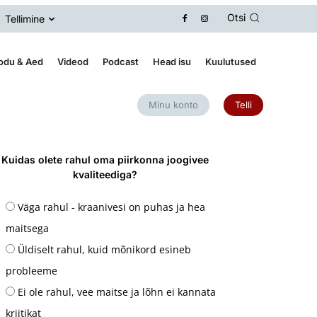
Otsi
Tellimine
odu & Aed
Videod
Podcast
Head isu
Kuulutused
Minu konto
Telli
Kuidas olete rahul oma piirkonna joogivee
kvaliteediga?
Väga rahul - kraanivesi on puhas ja hea
maitsega
Üldiselt rahul, kuid mõnikord esineb
probleeme
Ei ole rahul, vee maitse ja lõhn ei kannata
kriitikat