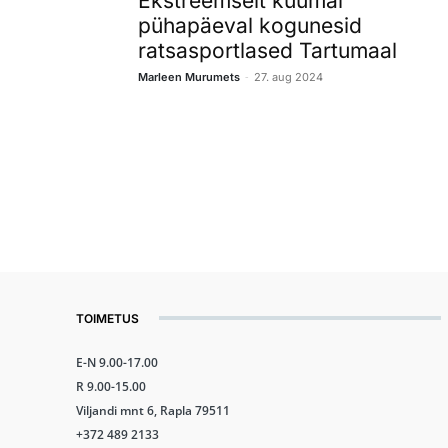
Ekstreemselt kuumal
pühapäeval kogunesid
ratsasportlased Tartumaal
-
Marleen Murumets
27. aug 2024
TOIMETUS
E-N 9.00-17.00
R 9.00-15.00
Viljandi mnt 6, Rapla 79511
+372 489 2133