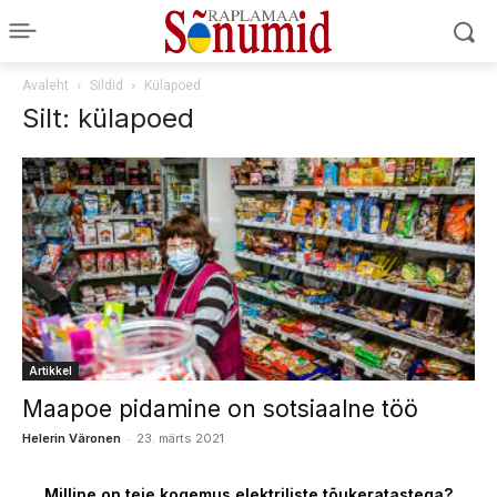
Avaleht
Sildid
Külapoed
Silt: külapoed
Artikkel
Maapoe pidamine on sotsiaalne töö
-
Helerin Väronen
23. märts 2021
Milline on teie kogemus elektriliste tõukeratastega?