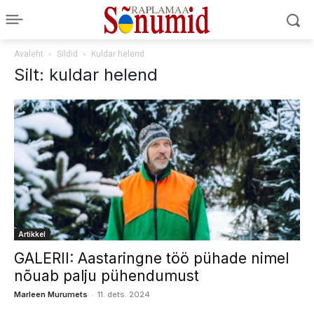
Avaleht
Sildid
Kuldar helend
Silt: kuldar helend
Artikkel
GALERII: Aastaringne töö pühade nimel
nõuab palju pühendumust
-
Marleen Murumets
11. dets. 2024