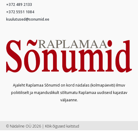
+372 489 2133
+372 5551 1084
kuulutused@sonumid.ee
Ajaleht Raplamaa Sõnumid on kord nädalas (kolmapäeviti) ilmuv
poliitiliselt ja majanduslikult sõltumatu Raplamaa uudiseid kajastav
väljaanne.
© Nädaline OÜ 2026 | Kõik õigused kaitstud