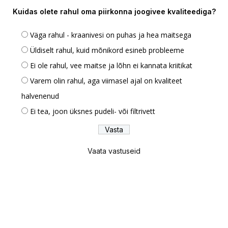
Kuidas olete rahul oma piirkonna joogivee kvaliteediga?
Väga rahul - kraanivesi on puhas ja hea maitsega
Üldiselt rahul, kuid mõnikord esineb probleeme
Ei ole rahul, vee maitse ja lõhn ei kannata kriitikat
Varem olin rahul, aga viimasel ajal on kvaliteet
halvenenud
Ei tea, joon üksnes pudeli- või filtrivett
Vaata vastuseid