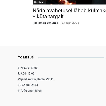
Uudised
Nädalavahetusel läheb külmak
– küta targalt
-
Raplamaa Sõnumid
23. jaan 2026
TOIMETUS
E-N 9.00-17.00
R 9.00-15.00
Viljandi mnt 6, Rapla 79511
+372 489 2133
info@sonumid.ee