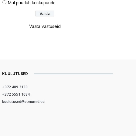
Mul puudub kokkupuude.
Vaata vastuseid
KUULUTUSED
+372 489 2133
+372 5551 1084
kuulutused@sonumid.ee