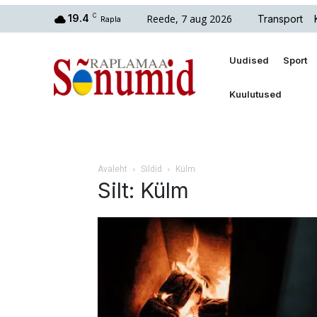
Reede, 7 aug 2026
19.4
C
Transport
Rapla
Uudised
Sport
Kuulutused
Avaleht
Sildid
Külm
Silt: Külm