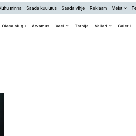
Kuhu minna
Saada kuulutus
Saada vihje
Reklaam
Meist
Te
Olemuslugu
Arvamus
Veel
Tarbija
Vallad
Galerii