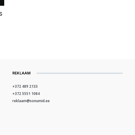
s
REKLAAM
+372 489 2133
+372 5551 1084
reklaam@sonumid.ee