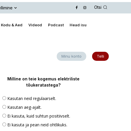
Otsi
llimine
Kodu & Aed
Videod
Podcast
Head isu
Minu konto
Telli
Milline on teie kogemus elektriliste
tõukeratastega?
Kasutan neid regulaarselt.
Kasutan aeg-ajalt.
Ei kasuta, kuid suhtun positiivselt.
Ei kasuta ja pean neid ohtlikuks.